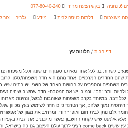
ניה
בקש הצעת מחיר
077-80-40-240
סה מעוצבות
דלתות כניסה לבית
מידע
גלריה
צור ק
דף הבית
/
חלונות עץ
שנעים לשהות בו. לכל אחד מאיתנו סגנון חיים שונה ולכל משפחה צ
 שהם החדרים המרכזיים, אחד מהם הוא חדר משפחה/סלון. לרוב הו
ברים משתפים ומספרים על החוויות האחד של השני. יש בתים שיש
 ולהיות יותר "הם". וכמובן יש את המטבח- חדר שחשוב שיהיה נעים
ה לכל דבר. במיוחד בקרב משפחות שאוהבות לבשל, ונהינות מארוחו
 היחסית נמוך שלהם, אך הטרנד כיום חוזר לשימוש בעץ מכיוון שאל
מר גלם נותן לבית חום ואופי ייחודי, ומרחיב את מגוון של אפשורו
תח, אלא אלמנט שיש לקחת החשבון כאשר מתכננים את הבית בקפידה ו
יחד באופן זורם שמבליט את אופי דיירי הבית. לכן אין פלא שחלונות עץ עושים come back רצי