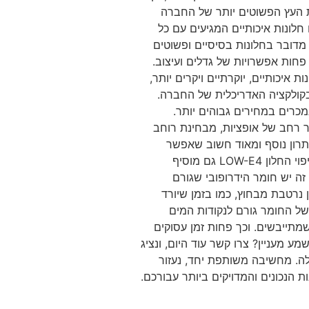
ת העץ הפשוטים יותר של החברה
מצוא בסדרה 200) הם אמנם חלונות איכותיים המגיעים עם כל
מדובר בחלונות בסיסיים ופשוטים
פחות אפשרויות של גדלים ועיצוב.
ת איכותיים, יוקרתיים ויקרים יותר,
 במסגרת סדרה A, הנכללת בקולקציה האדריכלית של החברה.
נמכרים במחירים גבוהים יותר.
ר רחב של אופציות, מבחינת רוחב
 ייתרון נוסף ומאוד חשוב שאפשר
לקבל בבחירת הסדרות היוקרתיות של אנדרסן- ציפוי החלון LOW-E4 גם מוסיף
 זה יש חומר הידרופובי שגורם
 נרטבת מבחוץ, כמו בזמן שיורד
של החומר גורם לנקודות המים
מים של מים שמתייבשים. וכך פחות זמן עסוקים
שמע מעניין? צרו קשר עוד היום, ונציג
ה. מחשיבה משותפת יחד, נעזור
 הנכונים והמדויקים ביותר עבורכם.