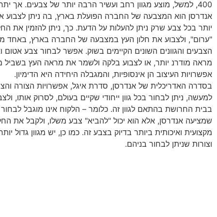
400, למשל, מוצע מגוון רחב ועשיר הרבה יותר של צבעים. אך יתרו
אנדרסן הוא המצבעה של החברה הפועלת בארץ, בה ניתן לצבוע א
יותר בכל צבע שרק ניתן להעלות על הדעת. כך, ניתן להזמין את החל
"ערום", ולצבוע את חלון העץ במצבעה של החברה בארץ, באחד מ
הצבעים והגוונים השונים הקיימים בשוק. אפשר לבחור צבע אטום ו
מראה מודרנ יותר, או לצבוע בלקה ולשמר את מראה העץ בשביל מ
אפשרויות העיצוב הן אינסופיות, והמגבלה היחידה היא הדימיון.
בסדרה האדריכלית של אנדרסן, סדרת איגל, אפשרויות הצורה והצב
למעשה, ניתן לבחור בכל גוון ייחודי שקיים בעולם, לסרוק אותו, ולצ
בבית החרושת בהתאם לגוון זה. כלומר – הלקוח אינו מוגבל לבחור
שמציעה אנדרסן, אלא הוא יכול "להביא" צבע משלו, ולקבל את החלו
מקצועית ואיכותית ביותר בדיוק בצבע זה. כמו כן, יש מגוון גדול יו
וצורות שניתן לבחור בניהם.