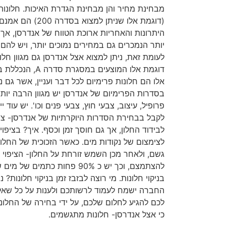
מבחינת מחיר והן מבחינת הגדרת האיכות. חלונו
(דוגמת אלו שניתן ל
היתרונות והאחריות ארוכת הטווח של אנדרסן, אך 
יותר הנמכרים גם במחירים נמוכים יותר, ויש להם 
לעומת זאת, ניתן למצוא אצל אנדרסן גם מגוון חלונו
דוגמת אלו המוצעים
אלו הם חלונות פרימיום לכל דבר ועניין, אשר גם 
בסדרות הפרימיום של אנדרסן יש מגוון הרבה יות
פרופיל, עיצוב, צבעי חוץ, צבעי פנים וכו'. יש עוד
לבידוד החלון, אך גם חוסך זמן וכסף. איך? בציפוי
לצימצום של נקודות מים. כאשר הזכוכית של החלון
גשם, ולאחר מכן השמש זורחת על החלון- הציפוי 
להצתמצם, וכך יש כ 90% פחות כת
בניקוי חלונות. מי רוצה לבזבז זמן בניקוי חלונות? נ
החברה ישמח לעמוד לרשותכם ולענות על כל שאל
לכם להגיע לחלום שלכם, על ידי בחירה של החלונות
כי אצל אנדרסן- חלונות מתגשמים.