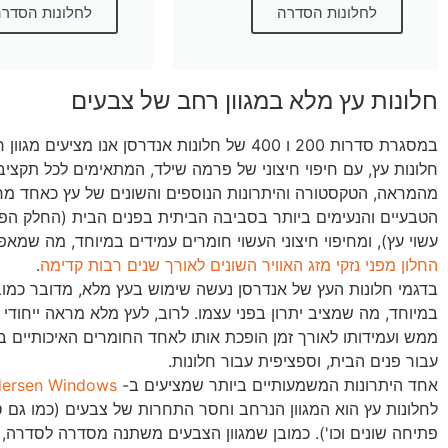
לחלונות הסדרה
לחלונות הסדר
חלונות עץ מלא במגוון רחב של צבעים
במסגרת סדרות 200 ו 400 של חלונות אנדרסן אנו מציעים 
חלונות עץ, עם חיפוי חיצוני של פרמה שילד, המתאימים לכל תקציב. 
מהמראה, הטקסטורה והיתרונות הנוספים והשונים של עץ כאחד מח
הטבעיים והנעימים ביותר בסביבה הביתית בפנים הבית (החלק הפנ
עשוי עץ), ומחיפוי חיצוני העשוי חומרים עמידים במיוחד, מה שמא
החלון מפני נזקי מזג האוויר השונים לאורך שנים רבות קדימה
.
בדגמי חלונות העץ של אנדרסן נעשה שימוש בעץ מלא, מדובר כמוב
במיוחד, מה שמציב יתרון בפני עצמו. לרוב, לעץ מלא מראה ייחודי 
ממש ועמידותו לאורך זמן הופכת אותו לאחד החומרים האיכותיים ב
עבור פנים הבית, וספציפית עבור חלונות.
אחד היתרונות המשמעותיים ביותר שמציעים ב-
ersen Windows
לחלונות עץ הוא המגוון הנרחב וחסר התחרות של צבעים (כמו גם סוג
פתיחה שונים וכו'). כמובן שמגוון הצבעים משתנה מסדרה לסדרה,