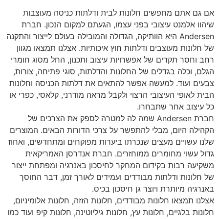
אם גם אתם מחפשים חלונות לבית ודלתות כניסה מעוצבות
שיהוו אלמנט עיצובי בפני עצמו, הגעתם למקום הנכון. חברת
Andersen היא הוותיקה, הגדולה והמובילה בעולם לייצור והתקנה
של חלונות מעוצבים ודלתות חוץ איכותיות. אצלנו תמצאו מגוון
רחב וחסר תקדים של אפשרויות עיצוב ותכנון, החל מסוג חומרי
הגלם, וכלה בגדלים של החלונות והדלתות, סוגי פתיחה, צורות,
צבעים ועוד. למעשה אפשר להתאים את דלתות הכניסה וחלונות
הבית לאופי העיצובי הרצוי ולקבל מראה מודרני, קלאסי, כפרי או
כל עיצוב אחר שתבחרו.
חברת Andersen שמה לה למטרה לספק את הצרכים של
הקהילה היום, מבלי להתפשר על צרכי הדורות הבאים. המוצרים
שלנו עשויים מעצים שנכרתו ביערות מפוקחים ומתחדשים, ואחוז
גדול עשוי מחומרים ממוחזרים. חברת אנדרסן האמריקאית
משקיעה רבות בקידום המחקר לחיסכון באנרגיה ומפתחת ייצור
של חלונות ודלתות מבודדים ועמידים לאורך זמן, דבר החוסך
באנרגיה מיותרת ויוצר גן חיסכון בכיס.
אצלנו תמצאו חלונות מבודדים, חלונות הזזה, חלונות אלומיניום,
חלונות בלגיים, חלונות עץ, חלונות גיליוטינה, חלונות קיפ ועוד כמו