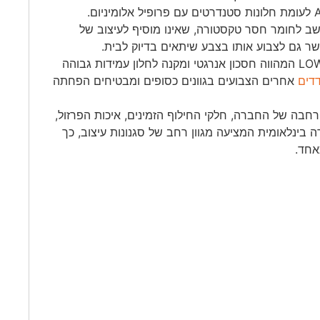
חשב לחומר חסר טקסטורה, שאינו מוסיף לעיצוב של
פשר גם לצבוע אותו בצבע שיתאים בדיוק לבית.
בחלונות אנדרסן נעשה שימוש בייצור זגוגית כפולה בטכנולוגיית LOW E המהווה חסכון אנרגטי ומקנה לחלון עמידות גבוהה
דדים
אחרים הצבועים בגוונים כסופים ומבטיחים הפחתה
רחבה של החברה, חלקי החילוף הזמינים, איכות הפרזול,
רה בינלאומית המציעה מגוון רחב של סגנונות עיצוב, כך
אחד.