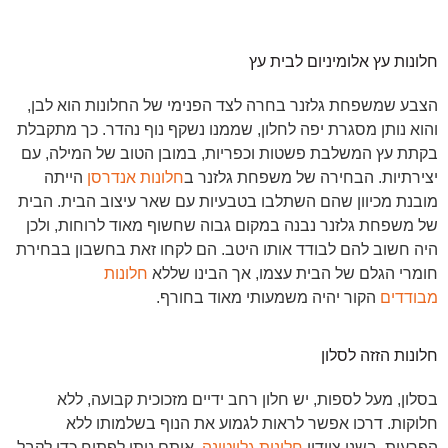
חלונות עץ אלומיניום לבית עץ
הצבע שמשפחת גלזנר בחרה לצד הפנימי של החלונות הוא לבן,
והוא נותן מסגרת יפה לחלון, שממנו נשקף נוף נהדר. כך מתקבלת
בקתת עץ המשלבת פשטות וכפריות, במובן הטוב של המילה, עם
יצירתיות. הבחירה של משפחת גלזנר ב
חלונות אנדרסן
הייתה
מובנת מכיוון שהם השתלבו בטבעיות עם שאר עיצוב הבית. הבית
של משפחת גלזנר נבנה במקום גבוה שחשוף מאוד לרוחות, ולכן
היה חשוב להם לבודד אותו היטב. הם לקחו זאת בחשבון בבחירת
חומרי הגלם של הבית עצמו, אך הבינו שללא
חלונות
מבודדים
הקור יהיה משמעותי מאוד בחורף.
חלונות הזזה לסלון
בסלון, מעל לספות, יש חלון רחב ידיים מזכוכית קבועה, ללא
חלוקות. דרכו אפשר לראות לגמוע את הנוף בשלמותו ללא
הפרעות. בשני ציידיו
חלונות גליוטינה
, אותם ניתן לפתוח כדי לקבל